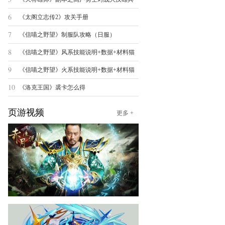
6
《太阁立志传2》攻关手册
7
《信喵之野望》制服队攻略（日服）
8
《信喵之野望》风系技能说明+数据+材料猫
9
《信喵之野望》火系技能说明+数据+材料猫
10
《洛克王国》裘卡怎么得
页游视频
更多 +
赤月传说2