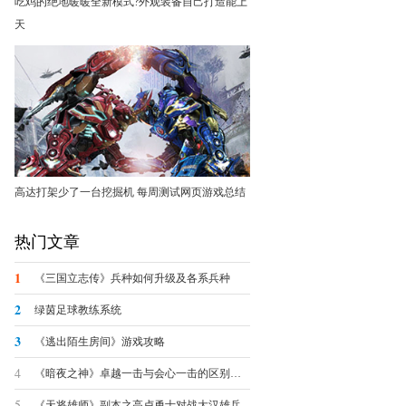
吃鸡的绝地暖暖全新模式?外观装备自己打造能上
天
高达打架少了一台挖掘机 每周测试网页游戏总结
热门文章
1
《三国立志传》兵种如何升级及各系兵种
2
绿茵足球教练系统
3
《逃出陌生房间》游戏攻略
4
《暗夜之神》卓越一击与会心一击的区别浅析
5
《天将雄师》副本之高卢勇士对战大汉雄兵