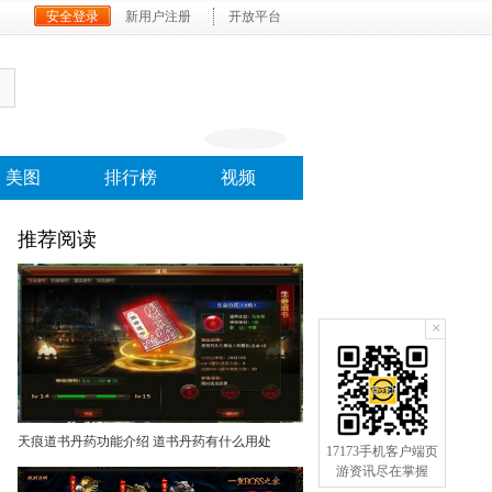
安全登录
新用户注册
开放平台
美图
排行榜
视频
推荐阅读
×
天痕道书丹药功能介绍 道书丹药有什么用处
17173手机客户端页
游资讯尽在掌握