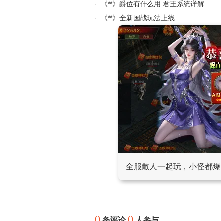
《**》爵位有什么用 君王系统详解
·
《**》全新国战玩法上线
·
全服散人一起玩，小怪都爆
0
0
条评论
人参与