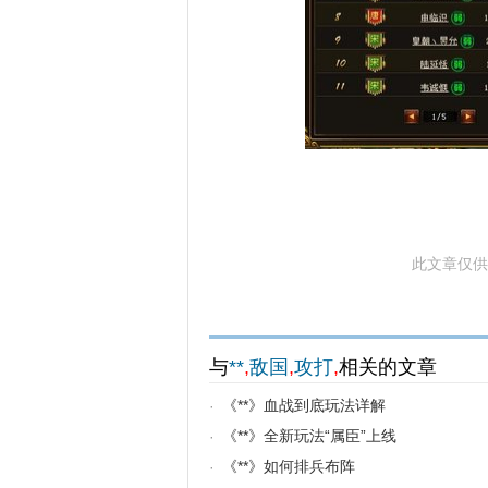
此文章仅供参
与
**
,
敌国
,
攻打
,
相关的文章
《**》血战到底玩法详解
·
《**》全新玩法“属臣”上线
·
《**》如何排兵布阵
·