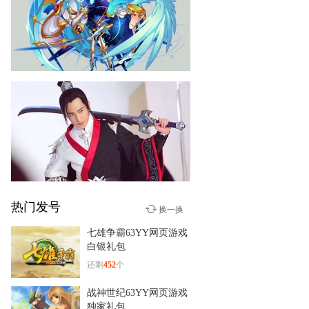
《赤月传说2》张涵予片场视
频
赛尔号
《赛尔号》天尊啸傲白虎介
绍＆实战
热门发号
少年群侠传
换一换
杨洋古装新造型！《少年群
七雄争霸63YY网页游戏
侠传》
白银礼包
还剩
452
个
战神世纪63YY网页游戏
独家礼包