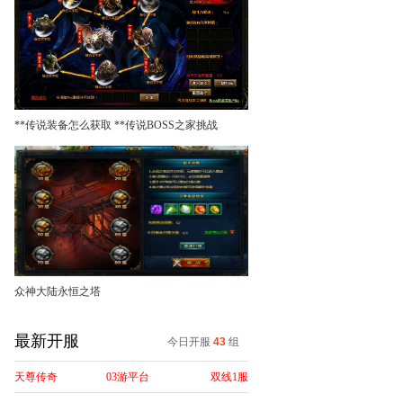
**传说装备怎么获取 **传说BOSS之家挑战
众神大陆永恒之塔
最新开服
今日开服
43
组
天尊传奇
03游平台
双线1服