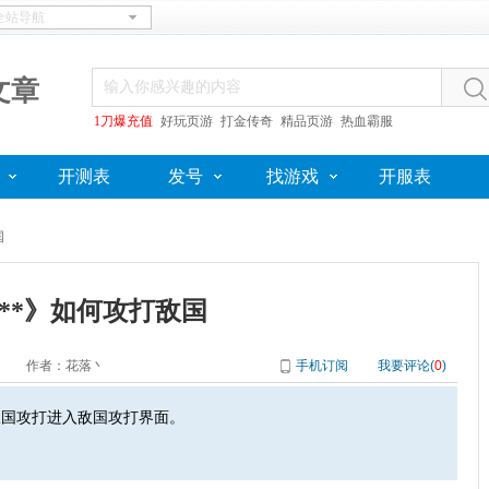
文章
1刀爆充值
好玩页游
打金传奇
精品页游
热血霸服
开测表
发号
找游戏
开服表
国
**》如何攻打敌国
作者：花落丶
手机订阅
我要评论(
0
)
国攻打进入敌国攻打界面。