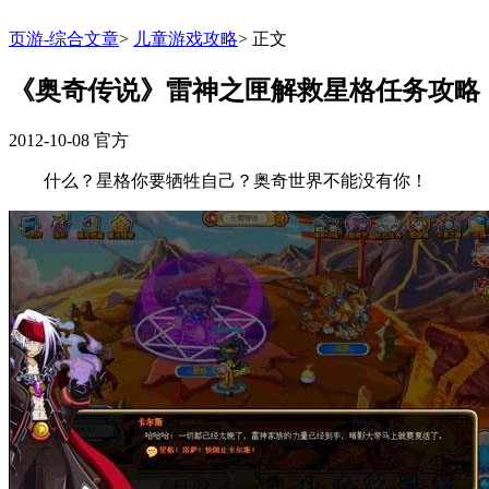
页游-综合文章
>
儿童游戏攻略
>
正文
《奥奇传说》雷神之匣解救星格任务攻略
2012-10-08
官方
什么？星格你要牺牲自己？奥奇世界不能没有你！