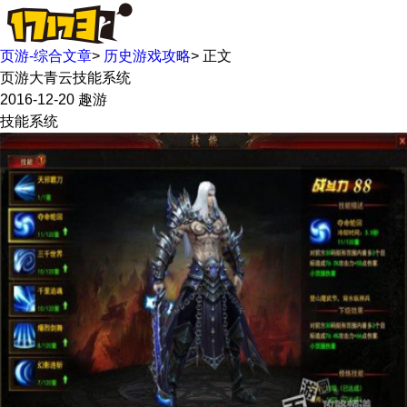
页游-综合文章
>
历史游戏攻略
>
正文
页游大青云技能系统
2016-12-20
趣游
技能系统