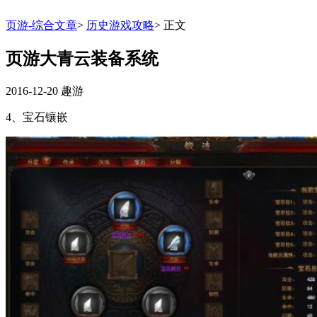
页游-综合文章
>
历史游戏攻略
>
正文
页游大青云装备系统
2016-12-20
趣游
4、宝石镶嵌