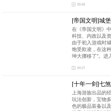
05-05
[帝国文明]城
在《帝国文明》
科技、内政以及
由于初入游戏时
饱受欺凌，在这种
坤大挪移了”。进
04-27
[十年一剑]七
上海游族出品的
玩法创新，宝物
色的极品装备以