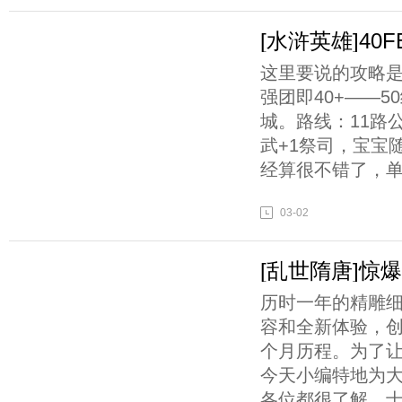
[水浒英雄]4
这里要说的攻略
强团即40+——
城。路线：11路公
武+1祭司，宝宝
经算很不错了，单
03-02
[乱世隋唐]惊
历时一年的精雕
容和全新体验，创
个月历程。为了
今天小编特地为大
各位都很了解，