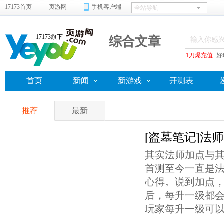
17173首页
页游网
手机客户端
17173旗下
综合文章
1刀爆充值
好
首页
新闻
新游戏
开测表
推荐
最新
[盗墓笔记]法
其实法师加点与
首测至今一直是
心得。说到加点
后，每升一级都会
玩家每升一级可以