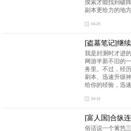
摸索才能找到破
副本更给力的地
04-25
[盗墓笔记]继
我是封测时才进
网游半新不旧的
务里。不过，经
刷本、迅速升级
给你的经验，迅
04-15
[富人国]合纵
俗话说一个篱笆