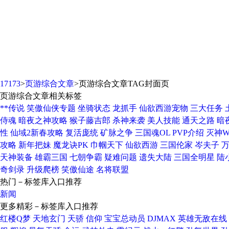
页游综合文章
17173
>
页游综合文章
>页游综合文章TAG封面页
页游综合文章
相关标签
**传说
笑傲仙侠专题
坐骑状态
龙抓手
仙欲西游宠物
三大任务
侍魂
暗夜之神攻略
猴子藤吉郎
杀神来袭
美人技能
通天之路
暗
性
仙域2新春攻略
复活庞统
矿脉之争
三国魂OL
PVP介绍
灭神W
攻略
新年把妹
魔龙诀PK
巾帼天下
仙欲西游
三国伦家
岑夫子
天神装备
雄霸三国
七朝争霸
疑难问题
遗失大陆
三国全明星
陆
奇剑录
升级爬榜
笑傲仙途
名将联盟
热门
－标签库入口推荐
新闻
更多精彩
－标签库入口推荐
红楼Q梦
天地玄门
天骄
信仰
宝宝总动员
DJMAX
英雄无敌在线