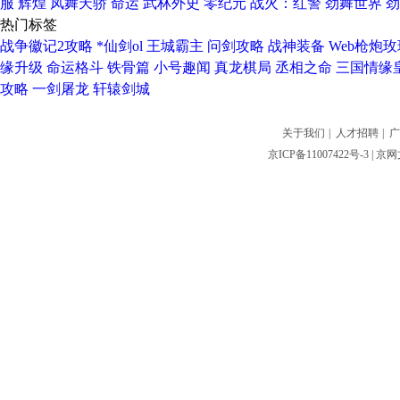
服
辉煌
凤舞天骄
命运
武林外史
零纪元
战火：红警
劲舞世界
劲
热门标签
战争徽记2攻略
*仙剑ol
王城霸主
问剑攻略
战神装备
Web枪炮玫
缘升级
命运格斗
铁骨篇
小号趣闻
真龙棋局
丞相之命
三国情缘
攻略
一剑屠龙
轩辕剑城
关于我们
|
人才招聘
|
广
京ICP备11007422号-3
| 京网文