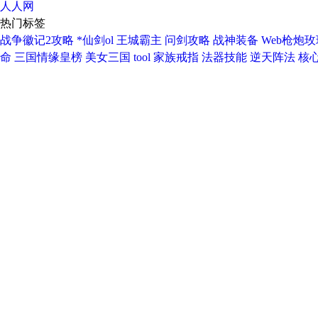
人人网
热门标签
战争徽记2攻略
*仙剑ol
王城霸主
问剑攻略
战神装备
Web枪炮玫
命
三国情缘皇榜
美女三国
tool
家族戒指
法器技能
逆天阵法
核