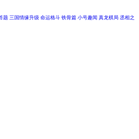
答题
三国情缘升级
命运格斗
铁骨篇
小号趣闻
真龙棋局
丞相之