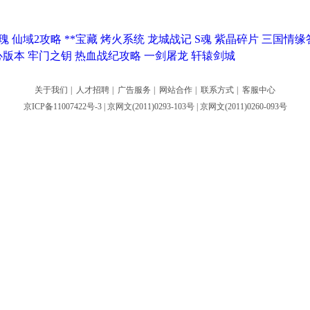
瑰
仙域2攻略
**宝藏
烤火系统
龙城战记
S魂
紫晶碎片
三国情缘
心版本
牢门之钥
热血战纪攻略
一剑屠龙
轩辕剑城
关于我们
|
人才招聘
|
广告服务
|
网站合作
|
联系方式
|
客服中心
京ICP备11007422号-3
| 京网文(2011)0293-103号 | 京网文(2011)0260-093号