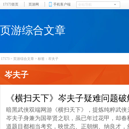
17173首页
页游网
手机客户端
页游综合文章
17173
>
页游综合文章
>
标签：岑夫子
岑夫子
《横扫天下》岑夫子疑难问题破
暗黑武侠双端网游《横扫天下》，提炼纯粹武侠
岑夫子身兼为国举贤之职，虽已年过花甲，却春
道题目都相当考究，映世态、正朝纲、纳良才，